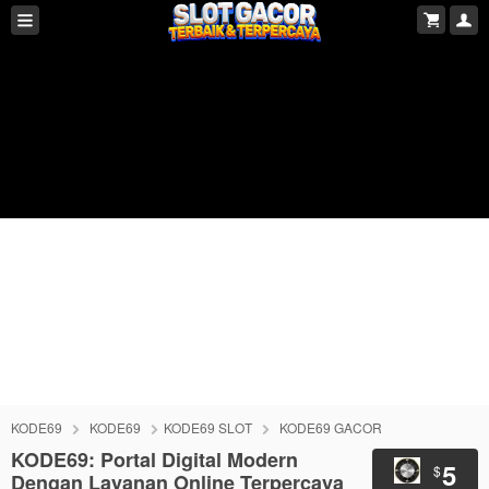
KODE69
KODE69
KODE69 SLOT
KODE69 GACOR
KODE69: Portal Digital Modern
5
$
Dengan Layanan Online Terpercaya