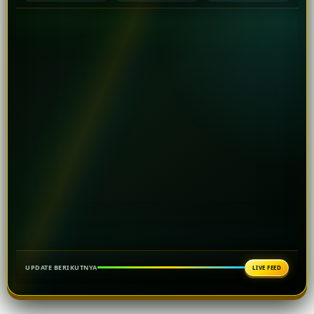
UPDATE BERIKUTNYA
LIVE FEED